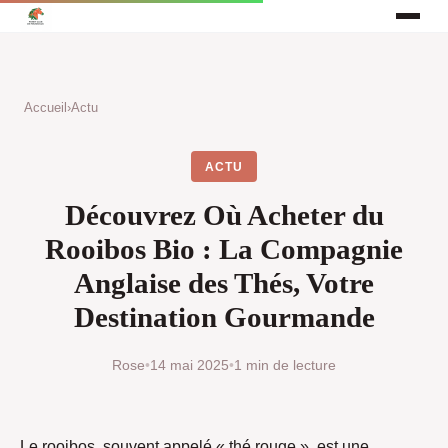
Accueil
›
Actu
ACTU
Découvrez Où Acheter du
Rooibos Bio : La Compagnie
Anglaise des Thés, Votre
Destination Gourmande
Rose
•
14 mai 2025
•
1 min de lecture
Le rooibos, souvent appelé « thé rouge », est une