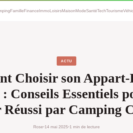
mping
Famille
Finance
Immo
Loisirs
Maison
Mode
Santé
Tech
Tourisme
Véhi
ACTU
 Choisir son Appart-
 : Conseils Essentiels p
r Réussi par Camping C
Rose
•
14 mai 2025
•
1 min de lecture