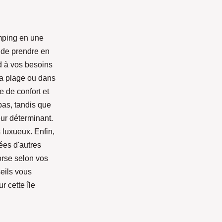
amping en une
t de prendre en
d à vos besoins
la plage ou dans
e de confort et
pas, tandis que
eur déterminant.
luxueux. Enfin,
ées d'autres
orse selon vos
eils vous
r cette île