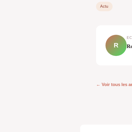
Actu
EC
R
R
← Voir tous les a