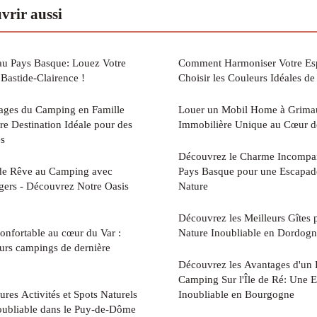
vrir aussi
au Pays Basque: Louez Votre
Comment Harmoniser Votre Es
Bastide-Clairence !
Choisir les Couleurs Idéales de 
ages du Camping en Famille
Louer un Mobil Home à Grimau
re Destination Idéale pour des
Immobilière Unique au Cœur de
es
Découvrez le Charme Incompar
r de Rêve au Camping avec
Pays Basque pour une Escapad
gers - Découvrez Notre Oasis
Nature
Découvrez les Meilleurs Gîtes 
confortable au cœur du Var :
Nature Inoubliable en Dordog
urs campings de dernière
Découvrez les Avantages d'un
Camping Sur l'Île de Ré: Une 
res Activités et Spots Naturels
Inoubliable en Bourgogne
ubliable dans le Puy-de-Dôme