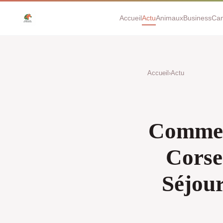
Accueil
Actu
Animaux
Business
Ca
Accueil
›
Actu
Comment
Corse
Séjou